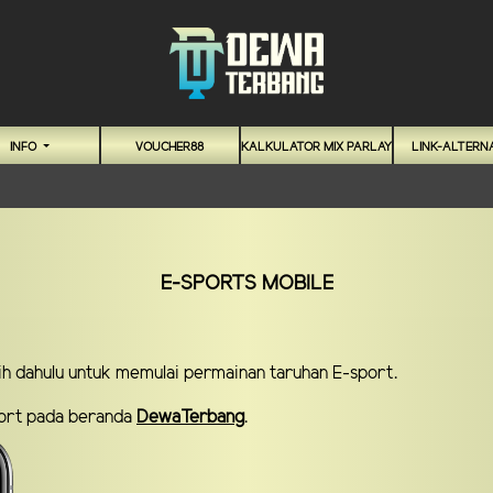
INFO
VOUCHER88
KALKULATOR MIX PARLAY
LINK-ALTERNA
E-SPORTS MOBILE
bih dahulu untuk memulai permainan taruhan E-sport.
sport pada beranda
DewaTerbang
.