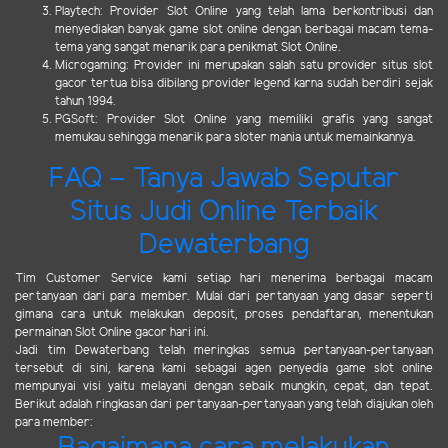
Playtech: Provider Slot Online yang telah lama berkontribusi dan
menyediakan banyak game slot online dengan berbagai macam tema-
tema yang sangat menarik para penikmat Slot Online.
Microgaming: Provider ini merupakan salah satu provider situs slot
gacor tertua bisa dibilang provider legend karna sudah berdiri sejak
tahun 1994.
PGSoft: Provider Slot Online yang memiliki grafis yang sangat
memukau sehingga menarik para sloter mania untuk memainkannya.
FAQ – Tanya Jawab Seputar
Situs Judi Online Terbaik
Dewaterbang
Tim Customer Service kami setiap hari menerima berbagai macam
pertanyaan dari para member. Mulai dari pertanyaan yang dasar seperti
gimana cara untuk melakukan deposit, proses pendaftaran, menentukan
permainan Slot Online gacor hari ini.
Jadi tim Dewaterbang telah meringkas semua pertanyaan-pertanyaan
tersebut di sini, karena kami sebagai agen penyedia game slot online
mempunyai visi yaitu melayani dengan sebaik mungkin, cepat, dan tepat.
Berikut adalah ringkasan dari pertanyaan-pertanyaan yang telah diajukan oleh
para member: