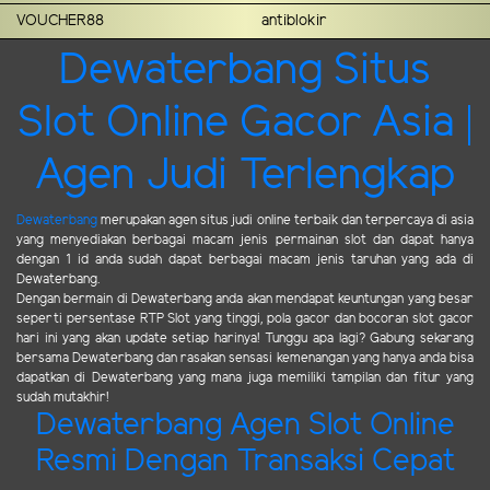
VOUCHER88
antiblokir
Dewaterbang Situs
Slot Online Gacor Asia |
Agen Judi Terlengkap
Dewaterbang
merupakan agen situs judi online terbaik dan terpercaya di asia
yang menyediakan berbagai macam jenis permainan slot dan dapat hanya
dengan 1 id anda sudah dapat berbagai macam jenis taruhan yang ada di
Dewaterbang.
Dengan bermain di Dewaterbang anda akan mendapat keuntungan yang besar
seperti persentase RTP Slot yang tinggi, pola gacor dan bocoran slot gacor
hari ini yang akan update setiap harinya! Tunggu apa lagi? Gabung sekarang
bersama Dewaterbang dan rasakan sensasi kemenangan yang hanya anda bisa
dapatkan di Dewaterbang yang mana juga memiliki tampilan dan fitur yang
sudah mutakhir!
Dewaterbang Agen Slot Online
Resmi Dengan Transaksi Cepat