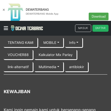
×
DEWATERBANG
DEWATERBANG Mobile App
Download
MASUK
DAFTAR
TENTANG KAMI
MOBILE
Info
VOUCHER88
Kalkulator Mix Parlay
link-alternatif
Multimedia
antiblokir
KEWAJIBAN
Kami ingin pemain kami untuk bersenang-senang