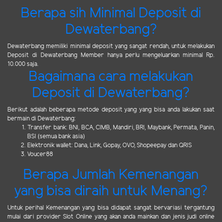
Berapa sih Minimal Deposit di
Dewaterbang?
Dewaterbang memiliki minimal deposit yang sangat rendah, untuk melakukan
Deposit di Dewaterbang Member hanya perlu mengeluarkan minimal Rp.
10.000 saja.
Bagaimana cara melakukan
Deposit di Dewaterbang?
Berikut adalah beberapa metode deposit yang yang bisa anda lakukan saat
bermain di Dewaterbang:
Transfer bank: BNI, BCA, CIMB, Mandiri, BRI, Maybank, Permata, Panin,
BSI (semua bank asia)
Elektronik wallet: Dana, Link, Gopay, OVO, Shopeepay dan QRIS
Voucer88
Berapa Jumlah Kemenangan
yang bisa diraih untuk Menang?
Untuk perihal Kemenangan yang bisa didapat sangat bervariasi tergantung
mulai dari provider Slot Online yang akan anda mainkan dan jenis judi online