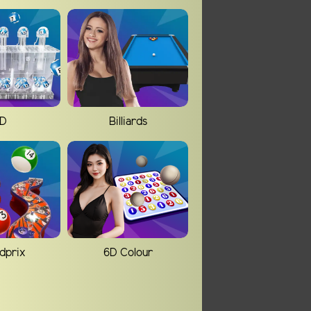
5D
Billiards
dprix
6D Colour