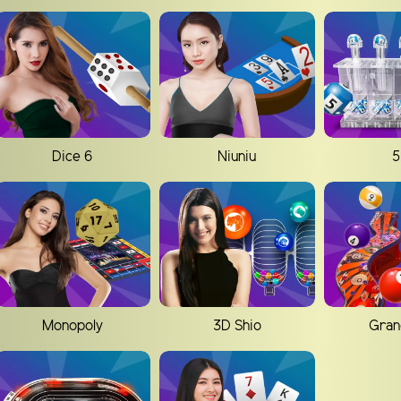
Dice 6
Niuniu
Monopoly
3D Shio
Gran