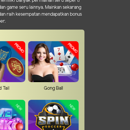
emiliki banyak permainan seru seperti
dan game seru lainnya. Mainkan sekarang
dan raih kesempatan mendapatkan bonus
er.
PROMO
PROMO
 Tail
Gong Ball
NEW
NEW