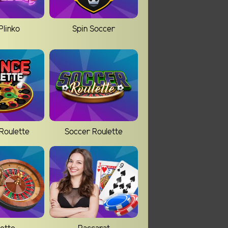
Plinko
Spin Soccer
Roulette
Soccer Roulette