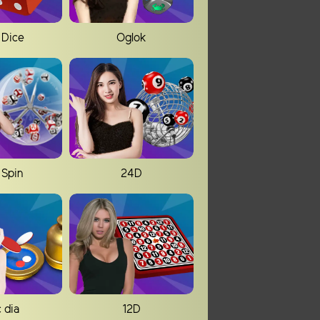
 Dice
Oglok
 Spin
24D
 dia
12D