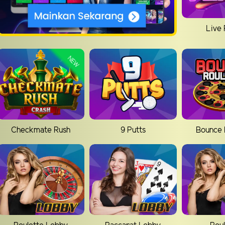
Live 
NEW
Checkmate Rush
9 Putts
Bounce 