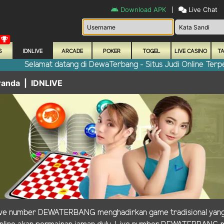
Download APK
Live Chat
O
S
IDNLIVE
ARCADE
POKER
TOGEL
LIVE CASINO
T
aTerbang - Situs Judi Online Terpercaya & aman Terlengkap di Ind
randa
IDNLIVE
ve number DEWATERBANG menghadirkan game tradisional yang m