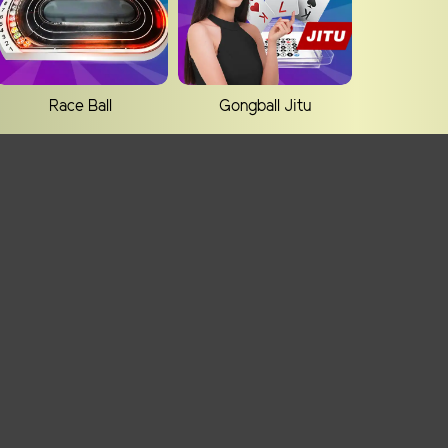
Race Ball
Gongball Jitu