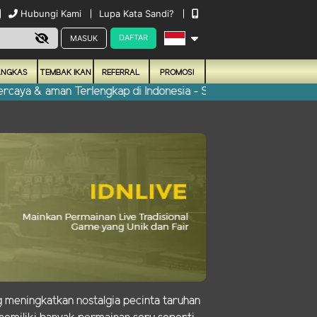
Hubungi Kami
Lupa Kata Sandi?
DAFTAR
ANGKAS
TEMBAK IKAN
REFERRAL
PROMOSI
onesia - Slot | E-sport | IDNLive | IDNPoker | Live Casino | Sp
eningkatkan nostalgia pecinta taruhan