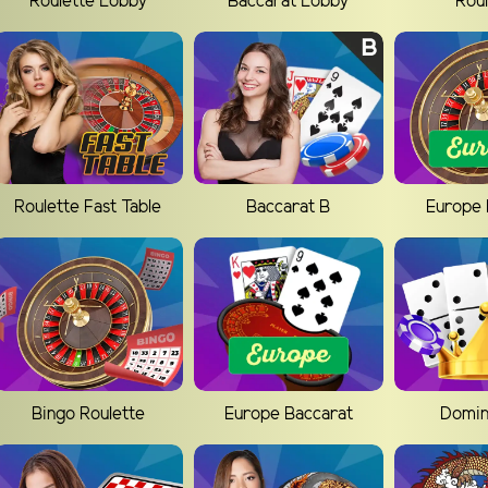
Roulette Lobby
Baccarat Lobby
Rou
Roulette Fast Table
Baccarat B
Europe 
Bingo Roulette
Europe Baccarat
Domin