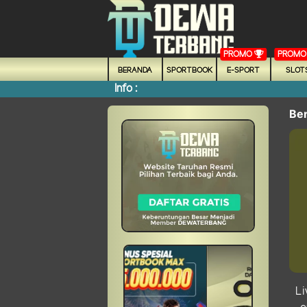
PROMO
PROM
BERANDA
SPORTBOOK
E-SPORT
SLOT
Info :
Selamat datang di Dew
Be
Li