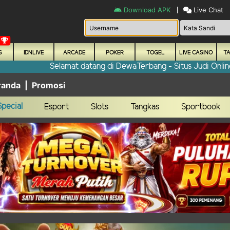
Download APK
Live Chat
O
S
IDNLIVE
ARCADE
POKER
TOGEL
LIVE CASINO
T
ang di DewaTerbang - Situs Judi Online Terpercaya & aman Terlen
randa
Promosi
Special
Esport
Slots
Tangkas
Sportbook