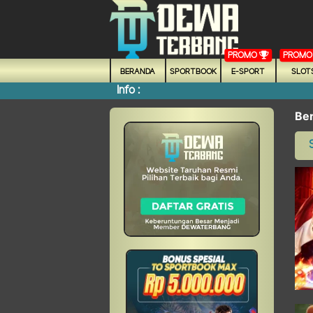
PROMO
PROM
BERANDA
SPORTBOOK
E-SPORT
SLOT
Info :
Selamat dat
Be