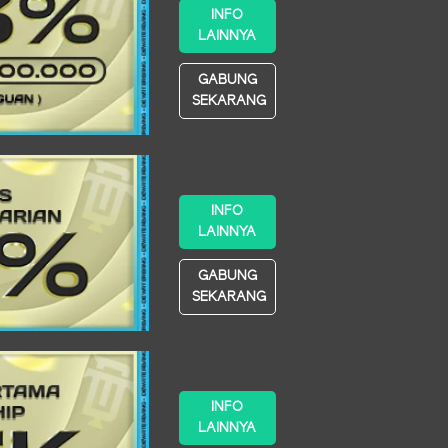
INFO
LAINNYA
GABUNG
SEKARANG
INFO
LAINNYA
GABUNG
SEKARANG
INFO
LAINNYA