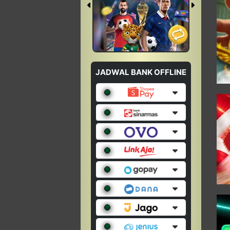
JADWAL BANK OFFLINE