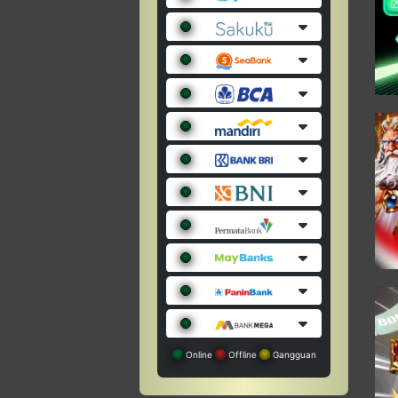
Online
Offline
Gangguan