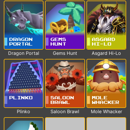
Dragon Portal
Gems Hunt
Asgard Hi-Lo
Plinko
Saloon Brawl
Mole Whacker