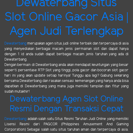
Dewaterbang Situs
Slot Online Gacor Asia |
Agen Judi Terlengkap
Dewaterbang
merupakan agen situs judi online terbaik dan terpercaya di asia
yang menyediakan berbagai macam jenis permainan slot dan dapat hanya
dengan 1 id anda sudah dapat berbagai macam jenis taruhan yang ada di
Dewaterbang.
Dengan bermain di Dewaterbang anda akan mendapat keuntungan yang besar
seperti persentase RTP Slot yang tinggi, pola gacor dan bocoran slot gacor
hari ini yang akan update setiap harinya! Tunggu apa lagi? Gabung sekarang
bersama Dewaterbang dan rasakan sensasi kemenangan yang hanya anda bisa
dapatkan di Dewaterbang yang mana juga memiliki tampilan dan fitur yang
sudah mutakhir!
Dewaterbang Agen Slot Online
Resmi Dengan Transaksi Cepat
Dewaterbang
adalah salah satu Situs Resmi Taruhan Judi Online yang memiliki
Lisensi Resmi dari PAGCOR (Philippines Amusement And Gaming
Corporation) Sebagai salah satu situs taruhan aman dan terpercaya di asia.