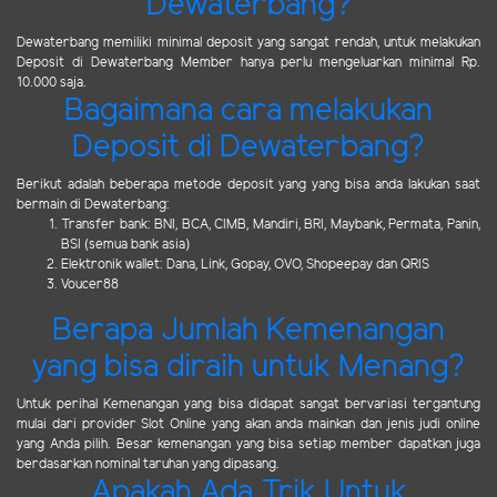
Dewaterbang?
Dewaterbang memiliki minimal deposit yang sangat rendah, untuk melakukan
Deposit di Dewaterbang Member hanya perlu mengeluarkan minimal Rp.
10.000 saja.
Bagaimana cara melakukan
Deposit di Dewaterbang?
Berikut adalah beberapa metode deposit yang yang bisa anda lakukan saat
bermain di Dewaterbang:
Transfer bank: BNI, BCA, CIMB, Mandiri, BRI, Maybank, Permata, Panin,
BSI (semua bank asia)
Elektronik wallet: Dana, Link, Gopay, OVO, Shopeepay dan QRIS
Voucer88
Berapa Jumlah Kemenangan
yang bisa diraih untuk Menang?
Untuk perihal Kemenangan yang bisa didapat sangat bervariasi tergantung
mulai dari provider Slot Online yang akan anda mainkan dan jenis judi online
yang Anda pilih. Besar kemenangan yang bisa setiap member dapatkan juga
berdasarkan nominal taruhan yang dipasang.
Apakah Ada Trik Untuk