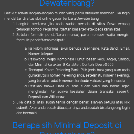
Dewaterbang?
Berikut adalah langkah-langkah mudah yang perlu dilakukan member jika ingin
mendaftar di situs slot online gacor terbaru Dewaterbang:
Langkah pertama jika anda sudah berada di situs Dewaterbang
temukan tombol registrasi/daftar biasa terletak pada kanan atas.
Setelah formulir pendaftaran muncul, para member wajib mengisi
formulir pendaftaran meliputi:
Isi kolom informasi akun berupa Username, Kata Sandi, Email,
Nomer telepon
Password: Wajib Kombinasi Huruf besar kecil, Angka, Simbol,
dan Minimal karakter 8 Karakter. Contoh: Dewa@888
Terdapat Kolom Rekening Bank: Pilih jenis bank yang akan anda
gunakan, tulis nomer rekening anda, setelah itu nomer rekening,
yang terakhir adalah memasukan kode validasi yang tersedia.
Pastikan bahwa Data di atas sudah valid dan benar agar
menghindari terjadinya kesalahan dalam transaksi seperti
Deposit dan Withdraw.
Jika data di atas sudah terisi dengan benar, silahkan setujui atau klik
submit. Akun anda sudah dibuat, artinya anda sudah bisa langsung login
dan bermain!
Berapa sih Minimal Deposit di